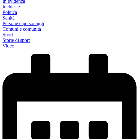
In evidenza
Inchieste
Politica
Sanità
Persone e personaggi
Comuni e comunità
Sport
Storie di sport
Video