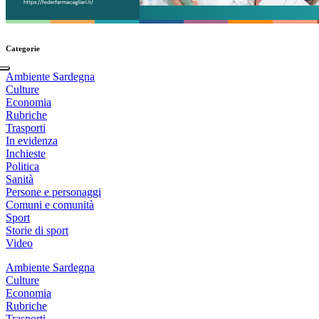
Categorie
Ambiente Sardegna
Culture
Economia
Rubriche
Trasporti
In evidenza
Inchieste
Politica
Sanità
Persone e personaggi
Comuni e comunità
Sport
Storie di sport
Video
Ambiente Sardegna
Culture
Economia
Rubriche
Trasporti