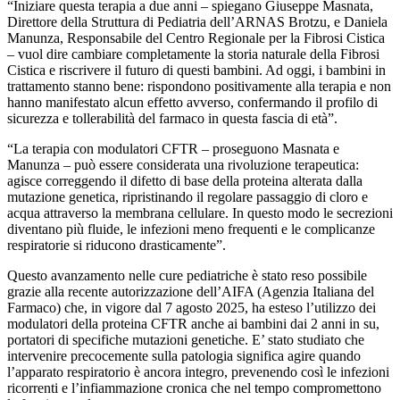
“Iniziare questa terapia a due anni – spiegano Giuseppe Masnata,
Direttore della Struttura di Pediatria dell’ARNAS Brotzu, e Daniela
Manunza, Responsabile del Centro Regionale per la Fibrosi Cistica
– vuol dire cambiare completamente la storia naturale della Fibrosi
Cistica e riscrivere il futuro di questi bambini. Ad oggi, i bambini in
trattamento stanno bene: rispondono positivamente alla terapia e non
hanno manifestato alcun effetto avverso, confermando il profilo di
sicurezza e tollerabilità del farmaco in questa fascia di età”.
“La terapia con modulatori CFTR – proseguono Masnata e
Manunza – può essere considerata una rivoluzione terapeutica:
agisce correggendo il difetto di base della proteina alterata dalla
mutazione genetica, ripristinando il regolare passaggio di cloro e
acqua attraverso la membrana cellulare. In questo modo le secrezioni
diventano più fluide, le infezioni meno frequenti e le complicanze
respiratorie si riducono drasticamente”.
Questo avanzamento nelle cure pediatriche è stato reso possibile
grazie alla recente autorizzazione dell’AIFA (Agenzia Italiana del
Farmaco) che, in vigore dal 7 agosto 2025, ha esteso l’utilizzo dei
modulatori della proteina CFTR anche ai bambini dai 2 anni in su,
portatori di specifiche mutazioni genetiche. E’ stato studiato che
intervenire precocemente sulla patologia significa agire quando
l’apparato respiratorio è ancora integro, prevenendo così le infezioni
ricorrenti e l’infiammazione cronica che nel tempo compromettono