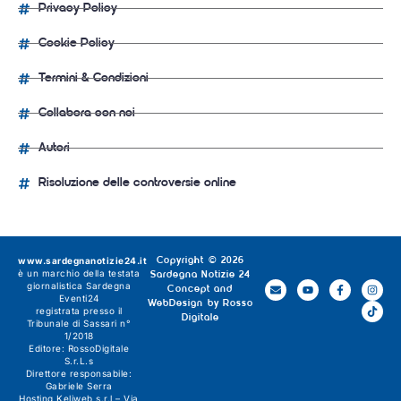
Privacy Policy
Cookie Policy
Termini & Condizioni
Collabora con noi
Autori
Risoluzione delle controversie online
www.sardegnanotizie24.it
Copyright © 2026
è un marchio della testata
Sardegna Notizie 24
giornalistica
Sardegna
Concept and
Eventi24
WebDesign by
Rosso
registrata presso il
Digitale
Tribunale di Sassari n°
1/2018
Editore:
RossoDigitale
S.r.L.s
Direttore responsabile:
Gabriele Serra
Hosting Keliweb s.r.l – Via