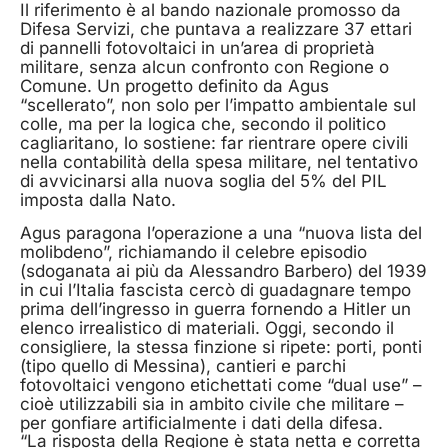
Il riferimento è al bando nazionale promosso da
Difesa Servizi, che puntava a realizzare 37 ettari
di pannelli fotovoltaici in un’area di proprietà
militare, senza alcun confronto con Regione o
Comune. Un progetto definito da Agus
“scellerato”, non solo per l’impatto ambientale sul
colle, ma per la logica che, secondo il politico
cagliaritano, lo sostiene: far rientrare opere civili
nella contabilità della spesa militare, nel tentativo
di avvicinarsi alla nuova soglia del 5% del PIL
imposta dalla Nato.
Agus paragona l’operazione a una “nuova lista del
molibdeno”, richiamando il celebre episodio
(sdoganata ai più da Alessandro Barbero) del 1939
in cui l’Italia fascista cercò di guadagnare tempo
prima dell’ingresso in guerra fornendo a Hitler un
elenco irrealistico di materiali. Oggi, secondo il
consigliere, la stessa finzione si ripete: porti, ponti
(tipo quello di Messina), cantieri e parchi
fotovoltaici vengono etichettati come “dual use” –
cioè utilizzabili sia in ambito civile che militare –
per gonfiare artificialmente i dati della difesa.
“La risposta della Regione è stata netta e corretta