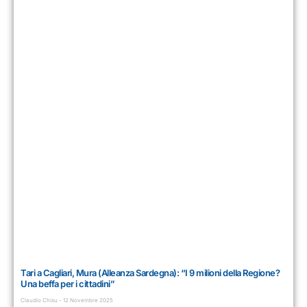
Tari a Cagliari, Mura (Alleanza Sardegna): “I 9 milioni della Regione?
Una beffa per i cittadini”
Claudio Chisu
12 Novembre 2025