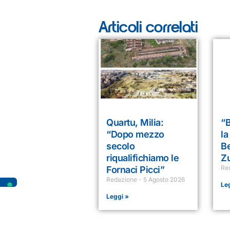
Articoli correlati
Quartu, Milia:
“B
“Dopo mezzo
la
secolo
B
riqualifichiamo le
Z
Re
Fornaci Picci”
Redazione
5 Agosto 2026
Le
Leggi »