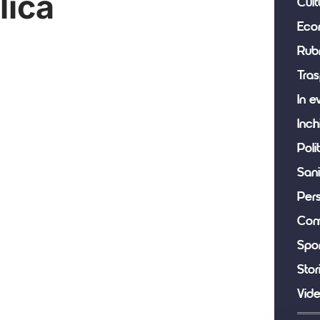
lica
Cult
Eco
Rub
Tras
In e
Inch
Poli
Sani
Per
Com
Spor
Stor
Vid