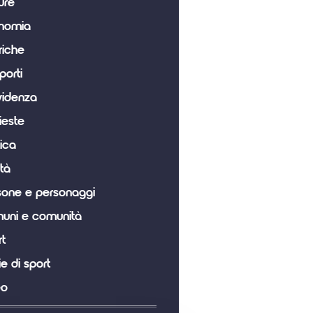
ure
nomia
riche
porti
videnza
ieste
tica
tà
sone e personaggi
uni e comunità
t
ie di sport
eo