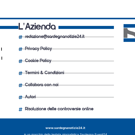
L'Azienda
redazione@sardegnanotizie24.it
Privacy Policy
Cookie Policy
Termini & Condizioni
Collabora con noi
Autori
Risoluzione delle controversie online
www.sardegnanotizie24.it
è un marchio della testata giornalistica
Sardegna Eventi24