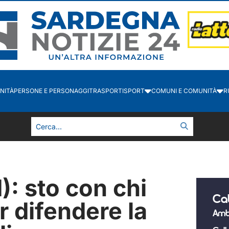
NITÀ
PERSONE E PERSONAGGI
TRASPORTI
SPORT
COMUNI E COMUNITÀ
R
): sto con chi
Ca
r difendere la
Amb