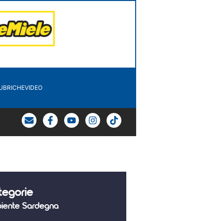
UBRICHE
VIDEO
tegorie
iente Sardegna