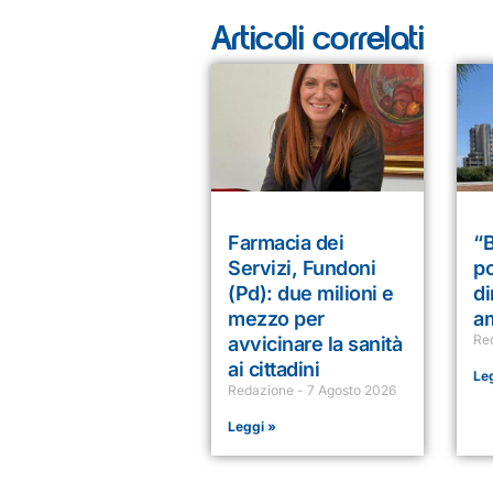
Articoli correlati
Farmacia dei
“
Servizi, Fundoni
po
(Pd): due milioni e
di
mezzo per
am
Re
avvicinare la sanità
ai cittadini
Le
Redazione
7 Agosto 2026
Leggi »