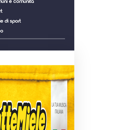
uni e comunità
t
ie di sport
eo