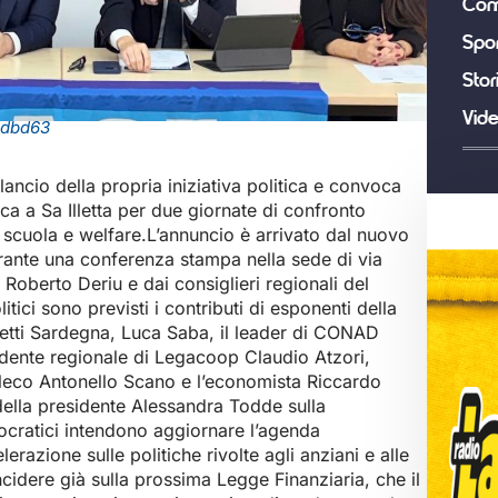
Com
Spor
Stor
Vid
0dbd63
ilancio della propria iniziativa politica e convoca
ica a Sa Illetta per due giornate di confronto
, scuola e welfare.L’annuncio è arrivato dal nuovo
urante una conferenza stampa nella sede di via
Roberto Deriu e dai consiglieri regionali del
itici sono previsti i contributi di esponenti della
diretti Sardegna, Luca Saba, il leader di CONAD
idente regionale di Legacoop Claudio Atzori,
eleco Antonello Scano e l’economista Riccardo
i della presidente Alessandra Todde sulla
ocratici intendono aggiornare l’agenda
lerazione sulle politiche rivolte agli anziani e alle
ncidere già sulla prossima Legge Finanziaria, che il