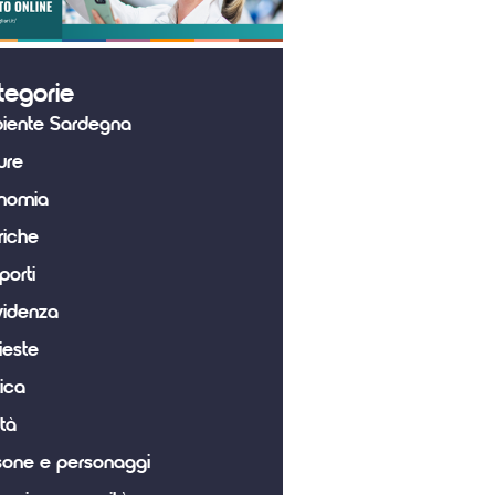
tegorie
iente Sardegna
ure
nomia
riche
porti
videnza
ieste
tica
tà
sone e personaggi