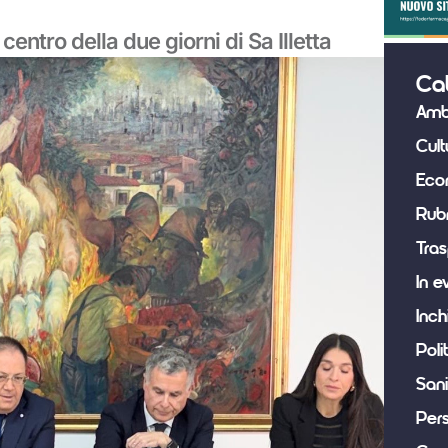
centro della due giorni di Sa Illetta
Ca
Amb
Cult
Eco
Rub
Tras
In e
Inch
Poli
Sani
Per