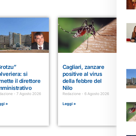
Brotzu”
Cagliari, zanzare
lveriera: si
positive al virus
mette il direttore
della febbre del
ministrativo
Nilo
dazione
7 Agosto 2026
Redazione
6 Agosto 2026
ggi »
Leggi »