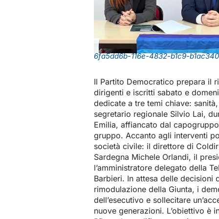
6fa5dd6b-116e-4832-b1c9-b1ac34
Il Partito Democratico prepara il r
dirigenti e iscritti sabato e domen
dedicate a tre temi chiave: sanità
segretario regionale Silvio Lai, d
Emilia, affiancato dal capogruppo 
gruppo. Accanto agli interventi pol
società civile: il direttore di Col
Sardegna Michele Orlandi, il pres
l’amministratore delegato della T
Barbieri. In attesa delle decision
rimodulazione della Giunta, i dem
dell’esecutivo e sollecitare un’acce
nuove generazioni. L’obiettivo è i