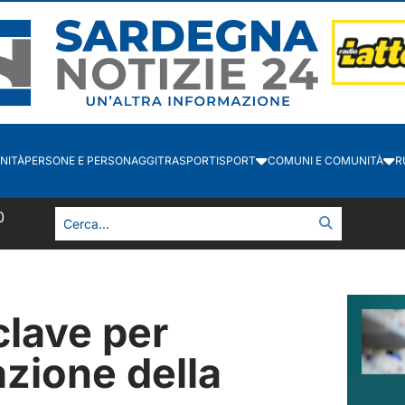
NITÀ
PERSONE E PERSONAGGI
TRASPORTI
SPORT
COMUNI E COMUNITÀ
R
1
clave per
’azione della