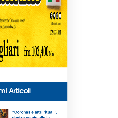
mi Articoli
“Coronas e altri rituali”,
dentro un gioiello la