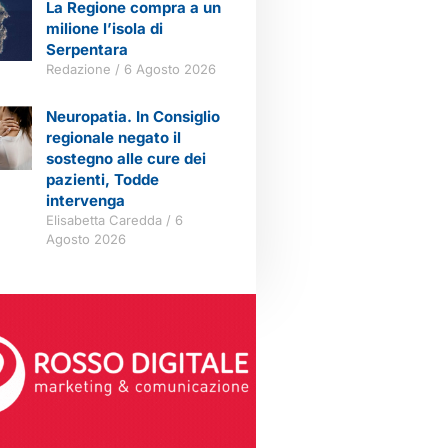
La Regione compra a un
milione l’isola di
Serpentara
Redazione
6 Agosto 2026
Neuropatia. In Consiglio
regionale negato il
sostegno alle cure dei
pazienti, Todde
intervenga
Elisabetta Caredda
6
Agosto 2026