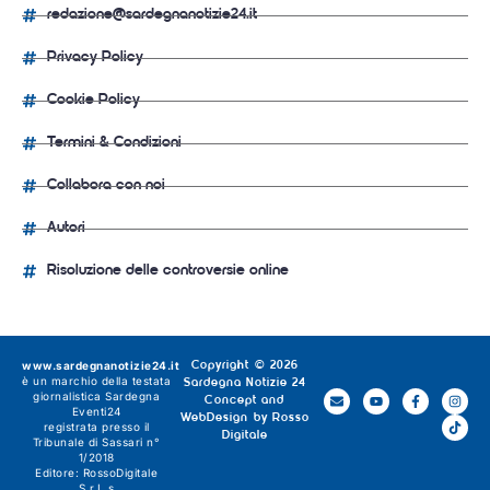
redazione@sardegnanotizie24.it
Privacy Policy
Cookie Policy
Termini & Condizioni
Collabora con noi
Autori
Risoluzione delle controversie online
www.sardegnanotizie24.it
Copyright © 2026
è un marchio della testata
Sardegna Notizie 24
giornalistica
Sardegna
Concept and
Eventi24
WebDesign by
Rosso
registrata presso il
Digitale
Tribunale di Sassari n°
1/2018
Editore:
RossoDigitale
S.r.L.s