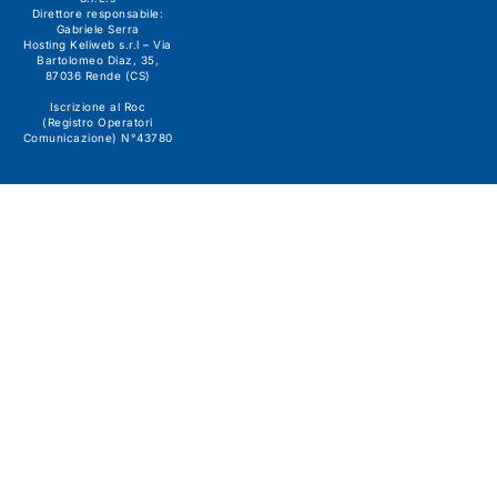
Direttore responsabile:
Gabriele Serra
Hosting Keliweb s.r.l – Via
Bartolomeo Diaz, 35,
87036 Rende (CS)
Iscrizione al Roc
(Registro Operatori
Comunicazione) N°43780