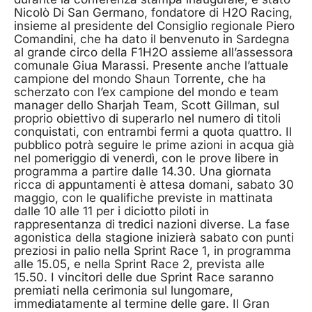
Nicolò Di San Germano, fondatore di H2O Racing,
insieme al presidente del Consiglio regionale Piero
Comandini, che ha dato il benvenuto in Sardegna
al grande circo della F1H2O assieme all’assessora
comunale Giua Marassi. Presente anche l’attuale
campione del mondo Shaun Torrente, che ha
scherzato con l’ex campione del mondo e team
manager dello Sharjah Team, Scott Gillman, sul
proprio obiettivo di superarlo nel numero di titoli
conquistati, con entrambi fermi a quota quattro. Il
pubblico potrà seguire le prime azioni in acqua già
nel pomeriggio di venerdì, con le prove libere in
programma a partire dalle 14.30. Una giornata
ricca di appuntamenti è attesa domani, sabato 30
maggio, con le qualifiche previste in mattinata
dalle 10 alle 11 per i diciotto piloti in
rappresentanza di tredici nazioni diverse. La fase
agonistica della stagione inizierà sabato con punti
preziosi in palio nella Sprint Race 1, in programma
alle 15.05, e nella Sprint Race 2, prevista alle
15.50. I vincitori delle due Sprint Race saranno
premiati nella cerimonia sul lungomare,
immediatamente al termine delle gare. Il Gran