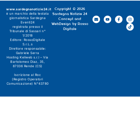
www.sardegnanotizie24.it
Copyright © 2026
è un marchio della testata
Sardegna Notizie 24
giornalistica
Sardegna
Concept and
Eventi24
WebDesign by
Rosso
registrata presso il
Digitale
Tribunale di Sassari n°
1/2018
Editore:
RossoDigitale
S.r.L.s
Direttore responsabile:
Gabriele Serra
Hosting Keliweb s.r.l – Via
Bartolomeo Diaz, 35,
87036 Rende (CS)
Iscrizione al Roc
(Registro Operatori
Comunicazione) N°43780