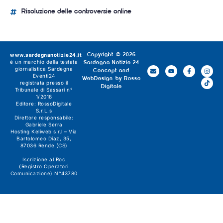
Risoluzione delle controversie online
www.sardegnanotizie24.it
Copyright © 2026
è un marchio della testata
Sardegna Notizie 24
giornalistica
Sardegna
Concept and
Eventi24
WebDesign by
Rosso
registrata presso il
Digitale
Tribunale di Sassari n°
1/2018
Editore:
RossoDigitale
S.r.L.s
Direttore responsabile:
Gabriele Serra
Hosting Keliweb s.r.l – Via
Bartolomeo Diaz, 35,
87036 Rende (CS)
Iscrizione al Roc
(Registro Operatori
Comunicazione) N°43780