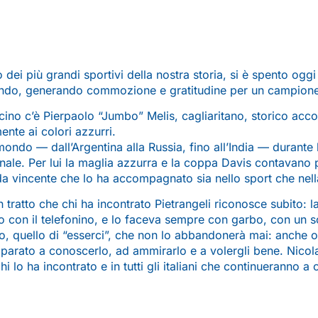
o dei più grandi sportivi della nostra storia, si è spento oggi
ndo, generando commozione e gratitudine per un campione che
cino c’è Pierpaolo “Jumbo” Melis, cagliaritano, storico accor
nte ai colori azzurri.
 mondo — dall’Argentina alla Russia, fino all’India — durant
nale. Per lui la maglia azzurra e la coppa Davis contavano p
da vincente che lo ha accompagnato sia nello sport che nella
 tratto che chi ha incontrato Pietrangeli riconosce subito: 
on il telefonino, e lo faceva sempre con garbo, con un sorr
io, quello di “esserci”, che non lo abbandonerà mai: anche
arato a conoscerlo, ad ammirarlo e a volergli bene. Nicola 
chi lo ha incontrato e in tutti gli italiani che continueranno