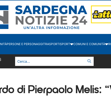
NITÀ
PERSONE E PERSONAGGI
TRASPORTI
SPORT
COMUNI E COMUNITÀ
R
7
icordo di Pierpaolo Melis