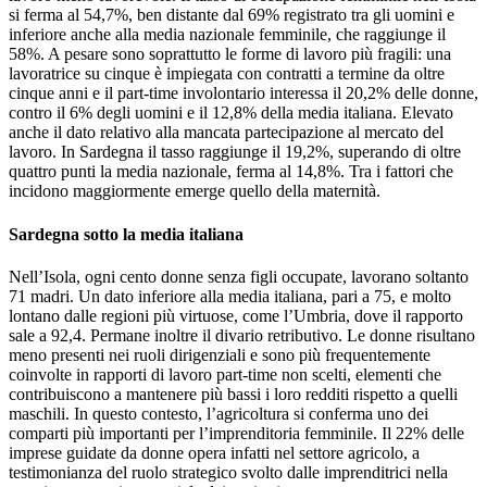
si ferma al 54,7%, ben distante dal 69% registrato tra gli uomini e
inferiore anche alla media nazionale femminile, che raggiunge il
58%. A pesare sono soprattutto le forme di lavoro più fragili: una
lavoratrice su cinque è impiegata con contratti a termine da oltre
cinque anni e il part-time involontario interessa il 20,2% delle donne,
contro il 6% degli uomini e il 12,8% della media italiana. Elevato
anche il dato relativo alla mancata partecipazione al mercato del
lavoro. In Sardegna il tasso raggiunge il 19,2%, superando di oltre
quattro punti la media nazionale, ferma al 14,8%. Tra i fattori che
incidono maggiormente emerge quello della maternità.
Sardegna sotto la media italiana
Nell’Isola, ogni cento donne senza figli occupate, lavorano soltanto
71 madri. Un dato inferiore alla media italiana, pari a 75, e molto
lontano dalle regioni più virtuose, come l’Umbria, dove il rapporto
sale a 92,4. Permane inoltre il divario retributivo. Le donne risultano
meno presenti nei ruoli dirigenziali e sono più frequentemente
coinvolte in rapporti di lavoro part-time non scelti, elementi che
contribuiscono a mantenere più bassi i loro redditi rispetto a quelli
maschili. In questo contesto, l’agricoltura si conferma uno dei
comparti più importanti per l’imprenditoria femminile. Il 22% delle
imprese guidate da donne opera infatti nel settore agricolo, a
testimonianza del ruolo strategico svolto dalle imprenditrici nella