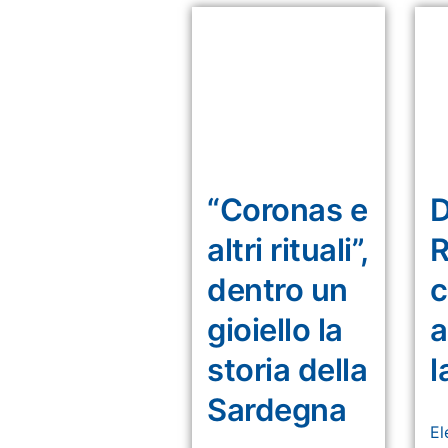
“Coronas e
D
altri rituali”,
R
dentro un
c
gioiello la
a
storia della
l
Sardegna
El