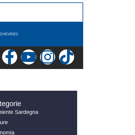
ICHE
VIDEO
tegorie
iente Sardegna
ture
nomia