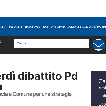
NITÀ
PERSONE E PERSONAGGI
TRASPORTI
SPORT
COMUNI E COMUNITÀ
RUBR
1
rdì dibattito Pd
Ca
a
Amb
ncia e Comune per una strategia
Cul
Eco