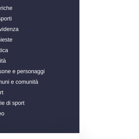
riche
porti
evidenza
ieste
tica
ità
sone e personaggi
uni e comunità
rt
ie di sport
eo