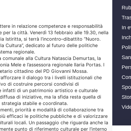
Rub
Tras
ere in relazione competenze e responsabilità
In 
per la città. Venerdì 13 febbraio alle 19.30, nella
Inch
 Istiritta, si terrà l’incontro–dibattito “Nuoro.
 Cultura”, dedicato al futuro delle politiche
Poli
istema regionale.
San
ra comunale alla Cultura Natascia Demurtas, la
nia Mele e l’assessora regionale Ilaria Portas. I
Per
retario cittadino del PD Giovanni Mossa.
Com
afforzare il dialogo tra i livelli istituzionali che
ivo di costruire percorsi condivisi di
Spo
nfatti di un patrimonio artistico e culturale
ffusa di iniziative, ma la sfida resta quella di
Stor
strategia stabile e coordinata.
Vid
umenti, priorità e modalità di collaborazione tra
più efficaci le politiche pubbliche e di valorizzare
lturali locali. Un passaggio che riguarda anche la
ente punto di riferimento culturale per l’interno