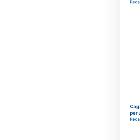
Reda
Cagl
per 
Reda