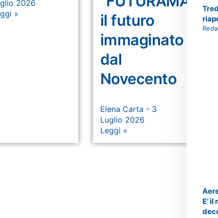
“FUTURAMA”,
glio 2026
Tred
ggi »
il futuro
riap
Reda
immaginato
dal
Novecento
Elena Carta
3
Luglio 2026
Leggi »
Aere
E’ i
deco