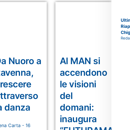
Ulti
Riap
Chig
Reda
a Nuoro a
Al MAN si
avenna,
accendono
rescere
le visioni
ttraverso
del
a danza
domani:
inaugura
ena Carta
16