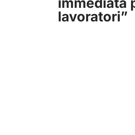
immediata p
lavoratori”