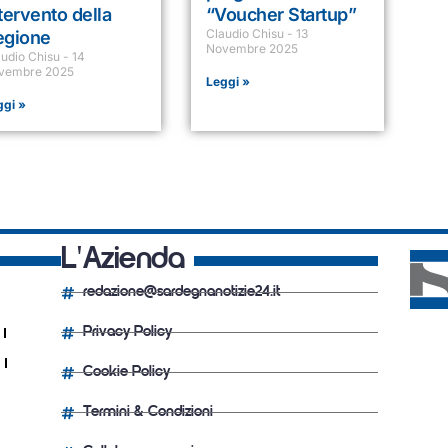
tervento della
“Voucher Startup”
Claudio Chisu
13
egione
Novembre 2025
audio Chisu
14
vembre 2025
Leggi »
ggi »
L'Azienda
redazione@sardegnanotizie24.it
Privacy Policy
Cookie Policy
Termini & Condizioni