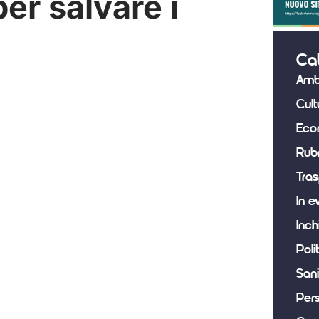
er salvare i
Ca
Amb
Cult
Eco
Rub
Tras
In e
Inch
Poli
Sani
Per