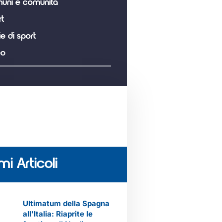
uni e comunità
t
ie di sport
eo
mi Articoli
Ultimatum della Spagna
all’Italia: Riaprite le