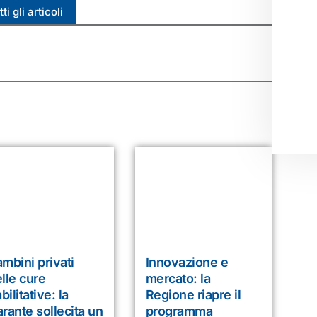
ti gli articoli
mbini privati
Innovazione e
lle cure
mercato: la
abilitative: la
Regione riapre il
rante sollecita un
programma