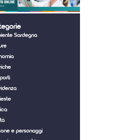
tegorie
iente Sardegna
ure
nomia
riche
porti
videnza
ieste
tica
tà
sone e personaggi