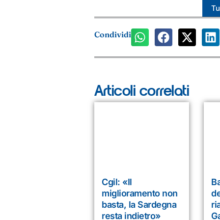
Tut
Condividi
Articoli correlati
Cgil: «Il
Ba
miglioramento non
de
basta, la Sardegna
ri
resta indietro»
Ga