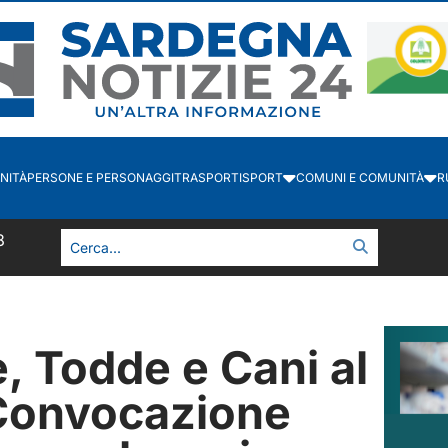
NITÀ
PERSONE E PERSONAGGI
TRASPORTI
SPORT
COMUNI E COMUNITÀ
R
8
 Todde e Cani al
Convocazione