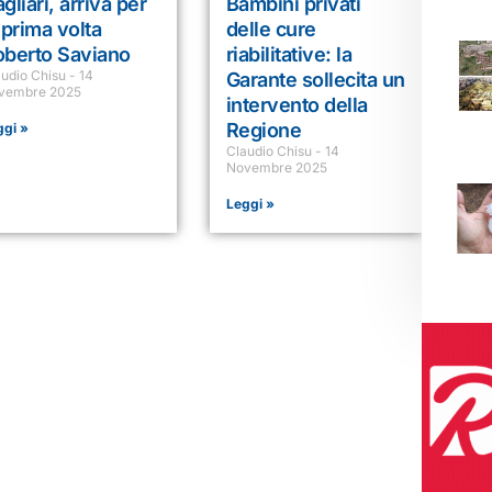
gliari, arriva per
Bambini privati
 prima volta
delle cure
oberto Saviano
riabilitative: la
audio Chisu
14
Garante sollecita un
vembre 2025
intervento della
Regione
ggi »
Claudio Chisu
14
Novembre 2025
Leggi »