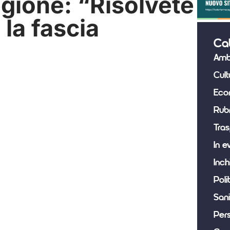
egione: “Risolvete
la fascia
Ca
Amb
Cult
Eco
Rub
Tras
In e
Inch
Poli
Sani
Per