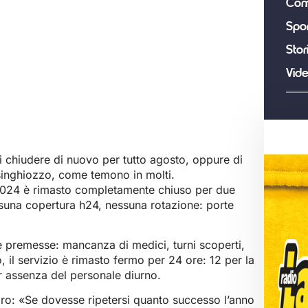
Com
Spor
Stor
Vid
 di chiudere di nuovo per tutto agosto, oppure di
singhiozzo, come temono in molti.
2024 è rimasto completamente chiuso per due
ssuna copertura h24, nessuna rotazione: porte
se premesse: mancanza di medici, turni scoperti,
, il servizio è rimasto fermo per 24 ore: 12 per la
er assenza del personale diurno.
chiaro: «Se dovesse ripetersi quanto successo l’anno