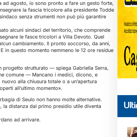
a ad agosto, io sono pronto a fare un gesto forte,
egnare la fascia tricolore alla presidente Todde
n sindaco senza strumenti non può più garantire
ato alcuni sindaci del territorio, che comprende
segnare le fasce tricolori a Villa Devoto. Quel
alcun cambiamento. Il pronto soccorso, da anni,
. E in questo momento nemmeno le 12 ore residue
n progetto strutturato — spiega Gabriella Serra,
ene comune — Mancano i medici, dicono, e
 nuovo alla chiusura totale o a un’apertura
coperti all’ultimo momento».
Barbagia di Seulo non hanno molte alternative.
Ulti
la distanza dal primo presidio utile diventa
ardano ad arrivare.