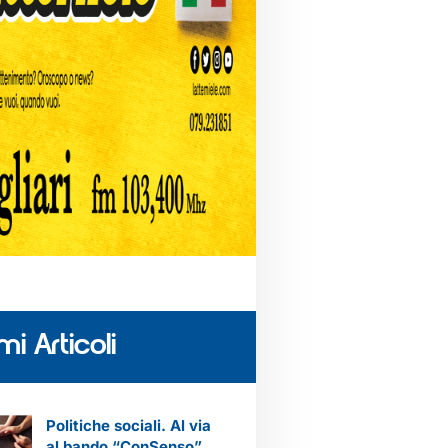
mi Articoli
Politiche sociali. Al via
al bando “ConSenso”