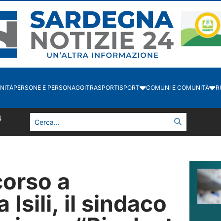
NITÀ
PERSONE E PERSONAGGI
TRASPORTI
SPORT
COMUNI E COMUNITÀ
R
5
corso a
 Isili, il sindaco