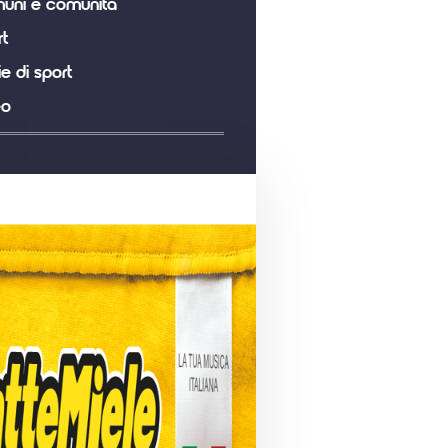
uni e comunità
t
ie di sport
eo