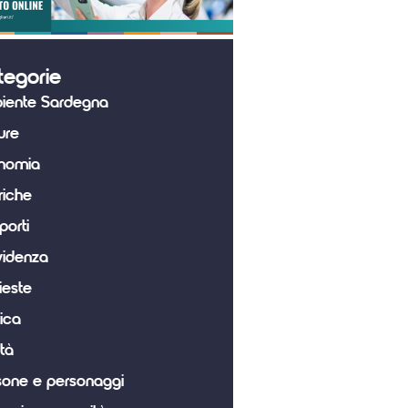
tegorie
iente Sardegna
ure
nomia
riche
porti
videnza
ieste
tica
tà
sone e personaggi