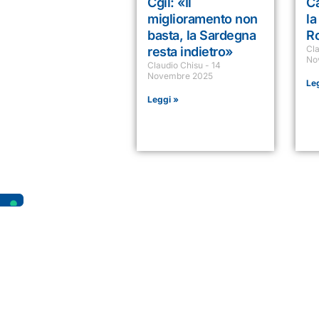
Cgil: «Il
Ca
miglioramento non
la
basta, la Sardegna
R
Cl
resta indietro»
No
Claudio Chisu
14
Novembre 2025
Le
Leggi »