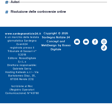
Autori
Risoluzione delle controversie online
www.sardegnanotizie24.it
Copyright © 2026
è un marchio della testata
Sardegna Notizie 24
giornalistica
Sardegna
Concept and
Eventi24
WebDesign by
Rosso
registrata presso il
Digitale
Tribunale di Sassari n°
1/2018
Editore:
RossoDigitale
S.r.L.s
Direttore responsabile:
Gabriele Serra
Hosting Keliweb s.r.l – Via
Bartolomeo Diaz, 35,
87036 Rende (CS)
Iscrizione al Roc
(Registro Operatori
Comunicazione) N°43780