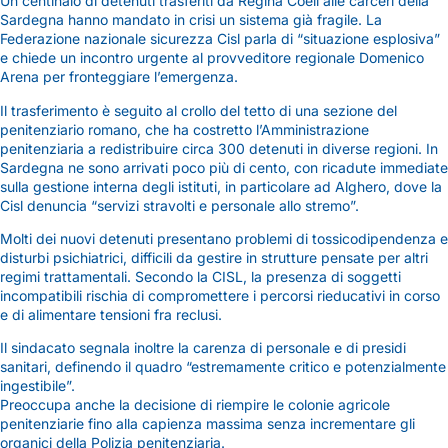
Un centinaio di detenuti trasferiti da Regina Coeli alle carceri della
Sardegna hanno mandato in crisi un sistema già fragile. La
Federazione nazionale sicurezza Cisl parla di “situazione esplosiva”
e chiede un incontro urgente al provveditore regionale Domenico
Arena per fronteggiare l’emergenza.
Il trasferimento è seguito al crollo del tetto di una sezione del
penitenziario romano, che ha costretto l’Amministrazione
penitenziaria a redistribuire circa 300 detenuti in diverse regioni. In
Sardegna ne sono arrivati poco più di cento, con ricadute immediate
sulla gestione interna degli istituti, in particolare ad Alghero, dove la
Cisl denuncia “servizi stravolti e personale allo stremo”.
Molti dei nuovi detenuti presentano problemi di tossicodipendenza e
disturbi psichiatrici, difficili da gestire in strutture pensate per altri
regimi trattamentali. Secondo la CISL, la presenza di soggetti
incompatibili rischia di compromettere i percorsi rieducativi in corso
e di alimentare tensioni fra reclusi.
Il sindacato segnala inoltre la carenza di personale e di presidi
sanitari, definendo il quadro “estremamente critico e potenzialmente
ingestibile”.
Preoccupa anche la decisione di riempire le colonie agricole
penitenziarie fino alla capienza massima senza incrementare gli
organici della Polizia penitenziaria.