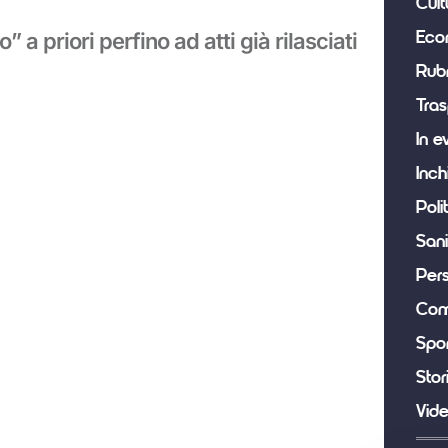
Cult
o” a priori perfino ad atti già rilasciati
Eco
Rub
Tras
In e
Inch
Poli
Sani
Per
Com
Spor
Stor
Vid