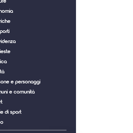
ure
nomia
riche
porti
videnza
ieste
tica
tà
sone e personaggi
uni e comunità
t
ie di sport
eo