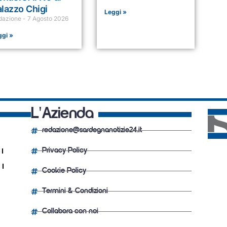
lazzo Chigi
Leggi »
dazione
7 Agosto 2026
ggi »
L'Azienda
redazione@sardegnanotizie24.it
Privacy Policy
Cookie Policy
Termini & Condizioni
Collabora con noi