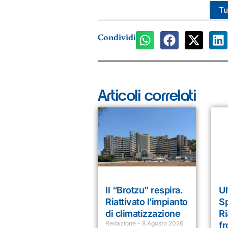
Tut
Condividi
Articoli correlati
Il “Brotzu” respira.
Ul
Riattivato l’impianto
Sp
di climatizzazione
Ri
Redazione
8 Agosto 2026
fr