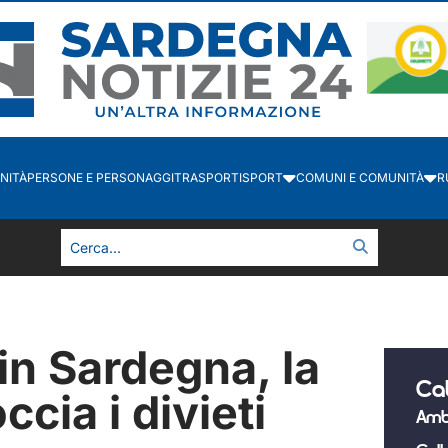
NITÀ
PERSONE E PERSONAGGI
TRASPORTI
SPORT
COMUNI E COMUNITÀ
R
in Sardegna, la
Ca
cia i divieti
Amb