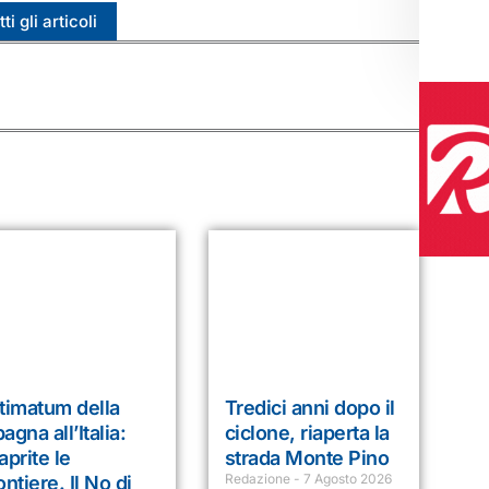
ti gli articoli
timatum della
Tredici anni dopo il
agna all’Italia:
ciclone, riaperta la
aprite le
strada Monte Pino
Redazione
7 Agosto 2026
ontiere. Il No di