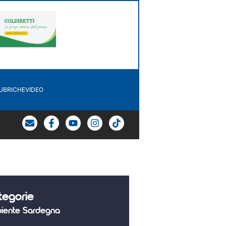
UBRICHE
VIDEO
tegorie
iente Sardegna