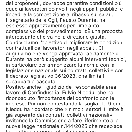
dei proponenti, dovrebbe garantire condizioni più
eque ai lavoratori coinvolti negli appalti pubblici e
impedire la competizione al ribasso sui salari.
Il segretario della Cgil, Fausto Durante, ha
espresso apprezzamento per l’impianto
complessivo del provvedimento: «È una proposta
interessante che va nella direzione giusta.
Condividiamo l’obiettivo di migliorare le condizioni
contrattuali dei lavoratori negli appalti. Ci
auguriamo che venga approvata rapidamente.»
Durante ha però suggerito alcuni interventi tecnici,
in particolare per armonizzare la norma con la
legislazione nazionale sui contratti collettivi e con
il decreto legislativo 36/2023, che limita i
subappalti a cascata.
Positivo anche il giudizio del responsabile area
lavoro di Confindustria, Fulvio Nieddu, che ha
riconosciuto l’importanza del confronto con le
imprese. Pur non contestando la soglia dei 9 euro,
Nieddu ha ricordato che «in molti settori il limite è
già superato dai contratti collettivi nazionali»,
invitando la Commissione a fare riferimento alla
nuova legge nazionale n.144/2025 che recepisce
la direttiva europea sul salario minimo.