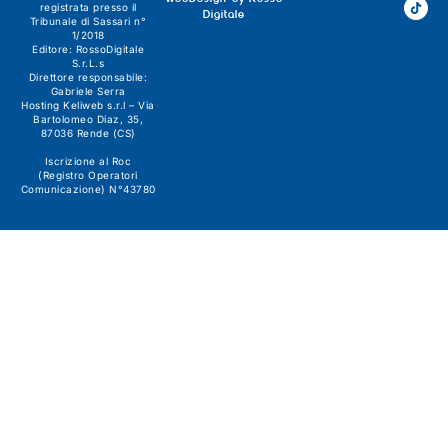
registrata presso il
Digitale
Tribunale di Sassari n°
1/2018
Editore:
RossoDigitale
S.r.L.s
Direttore responsabile:
Gabriele Serra
Hosting Keliweb s.r.l – Via
Bartolomeo Diaz, 35,
87036 Rende (CS)
Iscrizione al Roc
(Registro Operatori
Comunicazione) N°43780