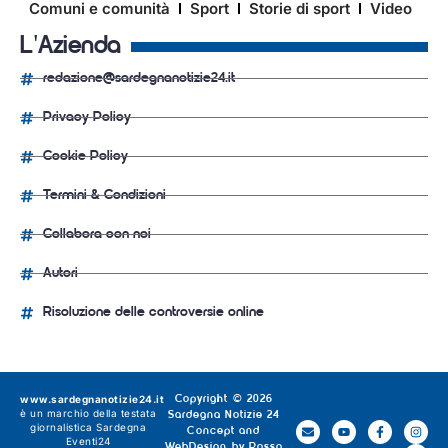
Comuni e comunità
Sport
Storie di sport
Video
L'Azienda
redazione@sardegnanotizie24.it
Privacy Policy
Cookie Policy
Termini & Condizioni
Collabora con noi
Autori
Risoluzione delle controversie online
www.sardegnanotizie24.it
Copyright © 2026
è un marchio della testata
Sardegna Notizie 24
giornalistica
Sardegna
Concept and
Eventi24
WebDesign by
Rosso