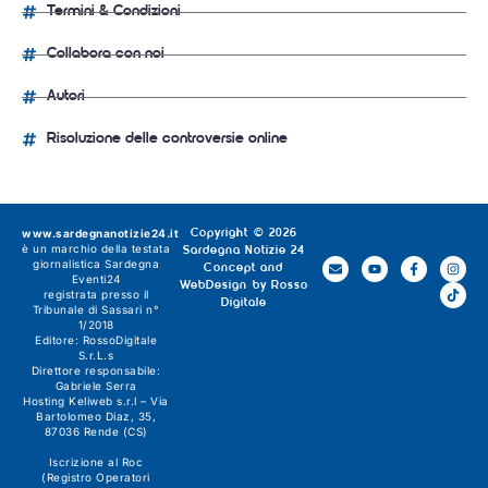
Termini & Condizioni
Collabora con noi
Autori
Risoluzione delle controversie online
www.sardegnanotizie24.it
Copyright © 2026
è un marchio della testata
Sardegna Notizie 24
giornalistica
Sardegna
Concept and
Eventi24
WebDesign by
Rosso
registrata presso il
Digitale
Tribunale di Sassari n°
1/2018
Editore:
RossoDigitale
S.r.L.s
Direttore responsabile:
Gabriele Serra
Hosting Keliweb s.r.l – Via
Bartolomeo Diaz, 35,
87036 Rende (CS)
Iscrizione al Roc
(Registro Operatori