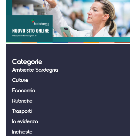
Categorie
Ambiente Sardegna
Culture
Economia
Rubriche
Trasporti
In evidenza
Inchieste