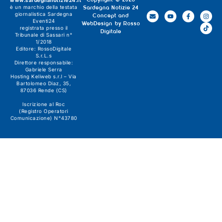
www.sardegnanotizie24.it
Copyright © 2026
è un marchio della testata
Sardegna Notizie 24
giornalistica
Sardegna
Concept and
Eventi24
WebDesign by
Rosso
registrata presso il
Digitale
Tribunale di Sassari n°
1/2018
Editore:
RossoDigitale
S.r.L.s
Direttore responsabile:
Gabriele Serra
Hosting Keliweb s.r.l – Via
Bartolomeo Diaz, 35,
87036 Rende (CS)
Iscrizione al Roc
(Registro Operatori
Comunicazione) N°43780