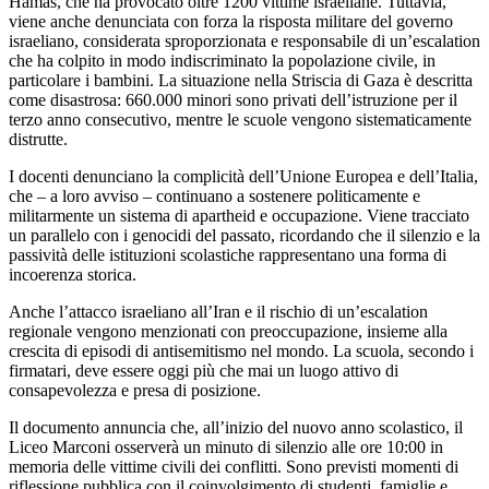
Hamas, che ha provocato oltre 1200 vittime israeliane. Tuttavia,
viene anche denunciata con forza la risposta militare del governo
israeliano, considerata sproporzionata e responsabile di un’escalation
che ha colpito in modo indiscriminato la popolazione civile, in
particolare i bambini. La situazione nella Striscia di Gaza è descritta
come disastrosa: 660.000 minori sono privati dell’istruzione per il
terzo anno consecutivo, mentre le scuole vengono sistematicamente
distrutte.
I docenti denunciano la complicità dell’Unione Europea e dell’Italia,
che – a loro avviso – continuano a sostenere politicamente e
militarmente un sistema di apartheid e occupazione. Viene tracciato
un parallelo con i genocidi del passato, ricordando che il silenzio e la
passività delle istituzioni scolastiche rappresentano una forma di
incoerenza storica.
Anche l’attacco israeliano all’Iran e il rischio di un’escalation
regionale vengono menzionati con preoccupazione, insieme alla
crescita di episodi di antisemitismo nel mondo. La scuola, secondo i
firmatari, deve essere oggi più che mai un luogo attivo di
consapevolezza e presa di posizione.
Il documento annuncia che, all’inizio del nuovo anno scolastico, il
Liceo Marconi osserverà un minuto di silenzio alle ore 10:00 in
memoria delle vittime civili dei conflitti. Sono previsti momenti di
riflessione pubblica con il coinvolgimento di studenti, famiglie e