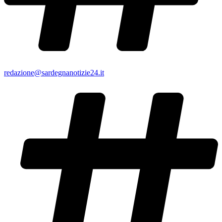
redazione@sardegnanotizie24.it