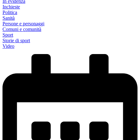
In evidenza
Inchieste
Politica
Sanità
Persone e personaggi
Comuni e comunità
Sport
Storie di sport
Video