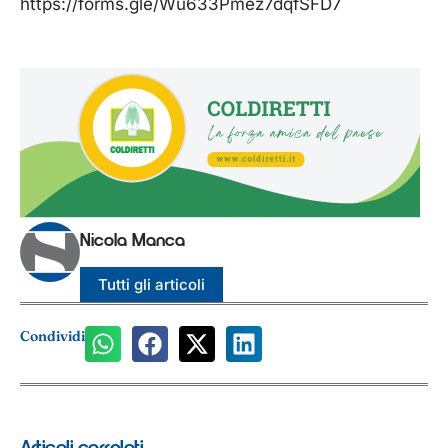
https://forms.gle/Wu633Pmez7dqfSFD7
Nicola Manca
Tutti gli articoli
Condividi