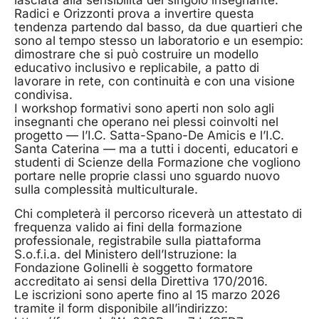
lasciata alla sensibilità del singolo insegnante.
Radici e Orizzonti prova a invertire questa
tendenza partendo dal basso, da due quartieri che
sono al tempo stesso un laboratorio e un esempio:
dimostrare che si può costruire un modello
educativo inclusivo e replicabile, a patto di
lavorare in rete, con continuità e con una visione
condivisa.
I workshop formativi sono aperti non solo agli
insegnanti che operano nei plessi coinvolti nel
progetto — l’I.C. Satta-Spano-De Amicis e l’I.C.
Santa Caterina — ma a tutti i docenti, educatori e
studenti di Scienze della Formazione che vogliono
portare nelle proprie classi uno sguardo nuovo
sulla complessità multiculturale.
Chi completerà il percorso riceverà un attestato di
frequenza valido ai fini della formazione
professionale, registrabile sulla piattaforma
S.o.f.i.a. del Ministero dell’Istruzione: la
Fondazione Golinelli è soggetto formatore
accreditato ai sensi della Direttiva 170/2016.
Le iscrizioni sono aperte fino al 15 marzo 2026
tramite il form disponibile all’indirizzo: