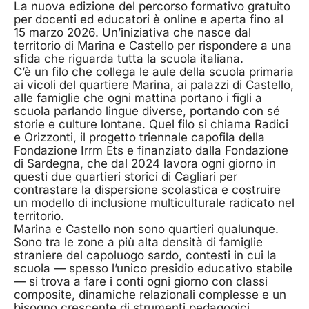
La nuova edizione del percorso formativo gratuito
per docenti ed educatori è online e aperta fino al
15 marzo 2026. Un’iniziativa che nasce dal
territorio di Marina e Castello per rispondere a una
sfida che riguarda tutta la scuola italiana.
C’è un filo che collega le aule della scuola primaria
ai vicoli del quartiere Marina, ai palazzi di Castello,
alle famiglie che ogni mattina portano i figli a
scuola parlando lingue diverse, portando con sé
storie e culture lontane. Quel filo si chiama Radici
e Orizzonti, il progetto triennale capofila della
Fondazione Irrm Ets e finanziato dalla Fondazione
di Sardegna, che dal 2024 lavora ogni giorno in
questi due quartieri storici di Cagliari per
contrastare la dispersione scolastica e costruire
un modello di inclusione multiculturale radicato nel
territorio.
Marina e Castello non sono quartieri qualunque.
Sono tra le zone a più alta densità di famiglie
straniere del capoluogo sardo, contesti in cui la
scuola — spesso l’unico presidio educativo stabile
— si trova a fare i conti ogni giorno con classi
composite, dinamiche relazionali complesse e un
bisogno crescente di strumenti pedagogici