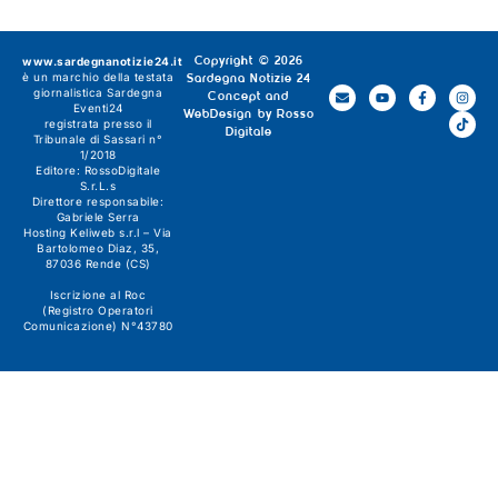
www.sardegnanotizie24.it
Copyright © 2026
è un marchio della testata
Sardegna Notizie 24
giornalistica
Sardegna
Concept and
Eventi24
WebDesign by
Rosso
registrata presso il
Digitale
Tribunale di Sassari n°
1/2018
Editore:
RossoDigitale
S.r.L.s
Direttore responsabile:
Gabriele Serra
Hosting Keliweb s.r.l – Via
Bartolomeo Diaz, 35,
87036 Rende (CS)
Iscrizione al Roc
(Registro Operatori
Comunicazione) N°43780