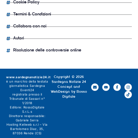
Cookie Policy
Termini & Condizioni
Collabora con noi
Autori
Risoluzione delle controversie online
www.sardegnanotizie24.it
Copyright © 2026
è un marchio della testata
Sardegna Notizie 24
giornalistica
Sardegna
Concept and
Eventi24
WebDesign by
Rosso
registrata presso il
Digitale
Tribunale di Sassari n°
1/2018
Editore:
RossoDigitale
S.r.L.s
Direttore responsabile:
Gabriele Serra
Hosting Keliweb s.r.l – Via
Bartolomeo Diaz, 35,
87036 Rende (CS)