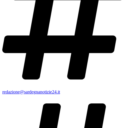
redazione@sardegnanotizie24.it