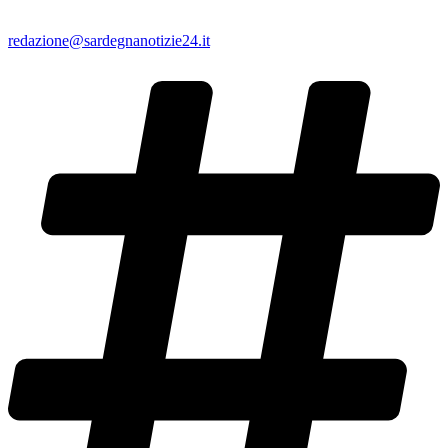
redazione@sardegnanotizie24.it