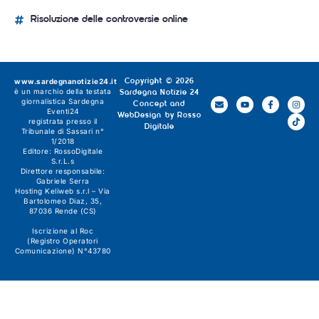
Risoluzione delle controversie online
www.sardegnanotizie24.it
Copyright © 2026
è un marchio della testata
Sardegna Notizie 24
giornalistica
Sardegna
Concept and
Eventi24
WebDesign by
Rosso
registrata presso il
Digitale
Tribunale di Sassari n°
1/2018
Editore:
RossoDigitale
S.r.L.s
Direttore responsabile:
Gabriele Serra
Hosting Keliweb s.r.l – Via
Bartolomeo Diaz, 35,
87036 Rende (CS)
Iscrizione al Roc
(Registro Operatori
Comunicazione) N°43780