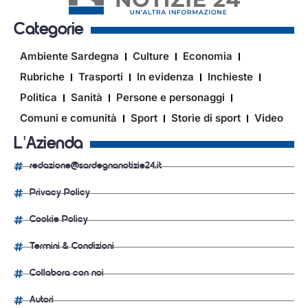
Categorie
Ambiente Sardegna
Culture
Economia
Rubriche
Trasporti
In evidenza
Inchieste
Politica
Sanità
Persone e personaggi
Comuni e comunità
Sport
Storie di sport
Video
L'Azienda
redazione@sardegnanotizie24.it
Privacy Policy
Cookie Policy
Termini & Condizioni
Collabora con noi
Autori