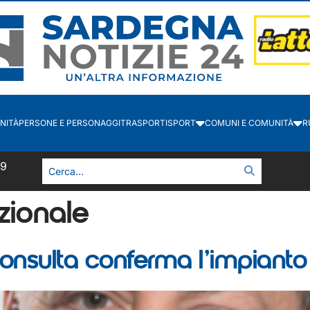
NITÀ
PERSONE E PERSONAGGI
TRASPORTI
SPORT
COMUNI E COMUNITÀ
R
49
zionale
 Consulta conferma l’impianto