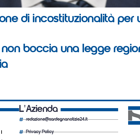
ne di incostituzionalità per
non boccia una legge region
izia
L'Azienda
redazione@sardegnanotizie24.it
Privacy Policy