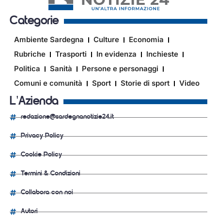
Categorie
Ambiente Sardegna
Culture
Economia
Rubriche
Trasporti
In evidenza
Inchieste
Politica
Sanità
Persone e personaggi
Comuni e comunità
Sport
Storie di sport
Video
L'Azienda
redazione@sardegnanotizie24.it
Privacy Policy
Cookie Policy
Termini & Condizioni
Collabora con noi
Autori