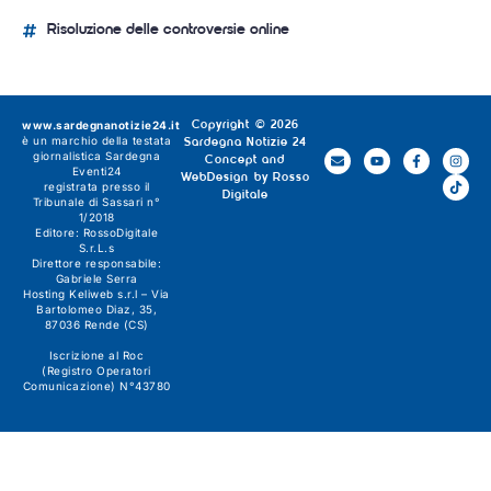
Risoluzione delle controversie online
www.sardegnanotizie24.it
Copyright © 2026
è un marchio della testata
Sardegna Notizie 24
giornalistica
Sardegna
Concept and
Eventi24
WebDesign by
Rosso
registrata presso il
Digitale
Tribunale di Sassari n°
1/2018
Editore:
RossoDigitale
S.r.L.s
Direttore responsabile:
Gabriele Serra
Hosting Keliweb s.r.l – Via
Bartolomeo Diaz, 35,
87036 Rende (CS)
Iscrizione al Roc
(Registro Operatori
Comunicazione) N°43780