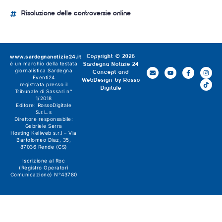
Risoluzione delle controversie online
www.sardegnanotizie24.it
Copyright © 2026
è un marchio della testata
Sardegna Notizie 24
giornalistica
Sardegna
Concept and
Eventi24
WebDesign by
Rosso
registrata presso il
Digitale
Tribunale di Sassari n°
1/2018
Editore:
RossoDigitale
S.r.L.s
Direttore responsabile:
Gabriele Serra
Hosting Keliweb s.r.l – Via
Bartolomeo Diaz, 35,
87036 Rende (CS)
Iscrizione al Roc
(Registro Operatori
Comunicazione) N°43780