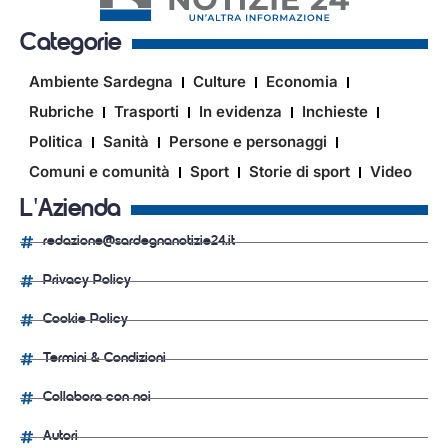
Categorie
Ambiente Sardegna
Culture
Economia
Rubriche
Trasporti
In evidenza
Inchieste
Politica
Sanità
Persone e personaggi
Comuni e comunità
Sport
Storie di sport
Video
L'Azienda
redazione@sardegnanotizie24.it
Privacy Policy
Cookie Policy
Termini & Condizioni
Collabora con noi
Autori