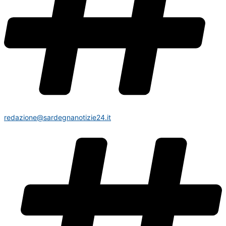
redazione@sardegnanotizie24.it