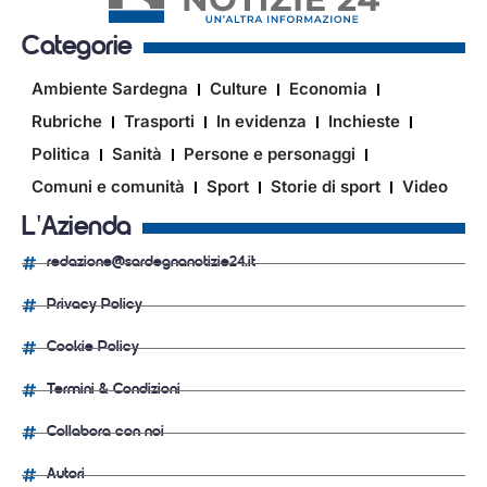
Categorie
Ambiente Sardegna
Culture
Economia
Rubriche
Trasporti
In evidenza
Inchieste
Politica
Sanità
Persone e personaggi
Comuni e comunità
Sport
Storie di sport
Video
L'Azienda
redazione@sardegnanotizie24.it
Privacy Policy
Cookie Policy
Termini & Condizioni
Collabora con noi
Autori