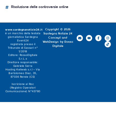
Risoluzione delle controversie online
www.sardegnanotizie24.it
Copyright © 2026
è un marchio della testata
Sardegna Notizie 24
giornalistica
Sardegna
Concept and
Eventi24
WebDesign by
Rosso
registrata presso il
Digitale
Tribunale di Sassari n°
1/2018
Editore:
RossoDigitale
S.r.L.s
Direttore responsabile:
Gabriele Serra
Hosting Keliweb s.r.l – Via
Bartolomeo Diaz, 35,
87036 Rende (CS)
Iscrizione al Roc
(Registro Operatori
Comunicazione) N°43780