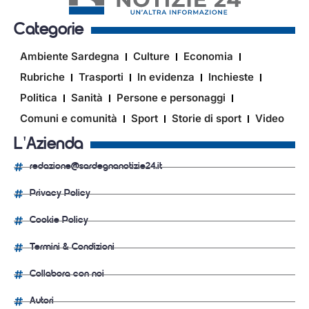
Categorie
Ambiente Sardegna
Culture
Economia
Rubriche
Trasporti
In evidenza
Inchieste
Politica
Sanità
Persone e personaggi
Comuni e comunità
Sport
Storie di sport
Video
L'Azienda
redazione@sardegnanotizie24.it
Privacy Policy
Cookie Policy
Termini & Condizioni
Collabora con noi
Autori