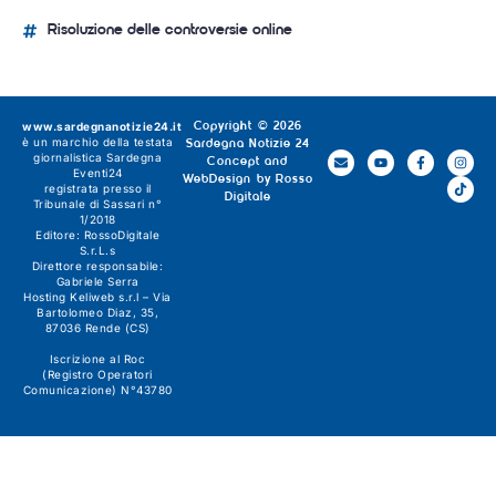
Risoluzione delle controversie online
www.sardegnanotizie24.it
Copyright © 2026
è un marchio della testata
Sardegna Notizie 24
giornalistica
Sardegna
Concept and
Eventi24
WebDesign by
Rosso
registrata presso il
Digitale
Tribunale di Sassari n°
1/2018
Editore:
RossoDigitale
S.r.L.s
Direttore responsabile:
Gabriele Serra
Hosting Keliweb s.r.l – Via
Bartolomeo Diaz, 35,
87036 Rende (CS)
Iscrizione al Roc
(Registro Operatori
Comunicazione) N°43780