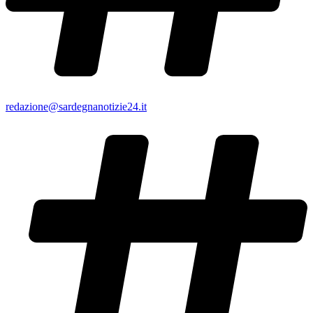
redazione@sardegnanotizie24.it