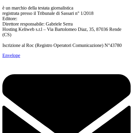
www.sardegnanotizie24.it
è un marchio della testata giornalistica
Sardegna Eventi24
registrata presso il Tribunale di Sassari n° 1/2018
Editore:
RossoDigitale S.r.L.s
Direttore responsabile: Gabriele Serra
Hosting Keliweb s.r.l – Via Bartolomeo Diaz, 35, 87036 Rende
(CS)
Iscrizione al Roc (Registro Operatori Comunicazione) N°43780
Envelope