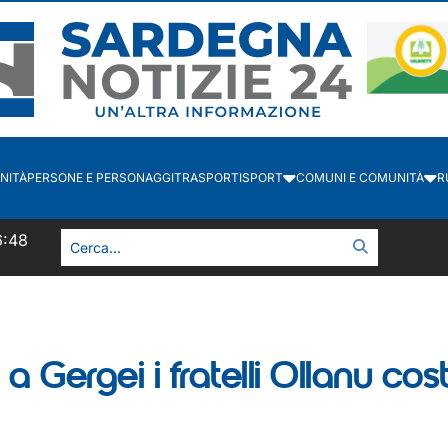
NITÀ
PERSONE E PERSONAGGI
TRASPORTI
SPORT
COMUNI E COMUNITÀ
R
6:48
a Gergei i fratelli Ollanu co