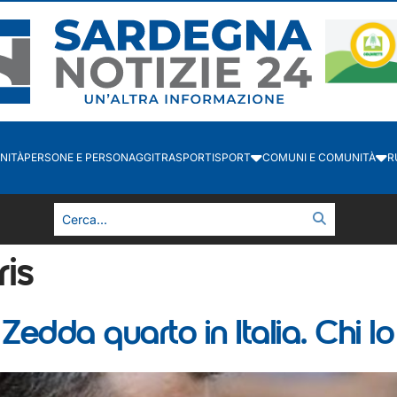
NITÀ
PERSONE E PERSONAGGI
TRASPORTI
SPORT
COMUNI E COMUNITÀ
R
is
 Zedda quarto in Italia. Chi l