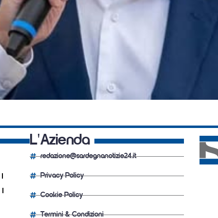
L'Azienda
redazione@sardegnanotizie24.it
Privacy Policy
Cookie Policy
Termini & Condizioni