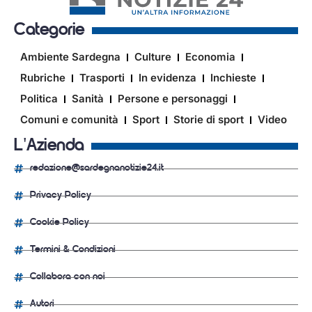
Categorie
Ambiente Sardegna
Culture
Economia
Rubriche
Trasporti
In evidenza
Inchieste
Politica
Sanità
Persone e personaggi
Comuni e comunità
Sport
Storie di sport
Video
L'Azienda
redazione@sardegnanotizie24.it
Privacy Policy
Cookie Policy
Termini & Condizioni
Collabora con noi
Autori