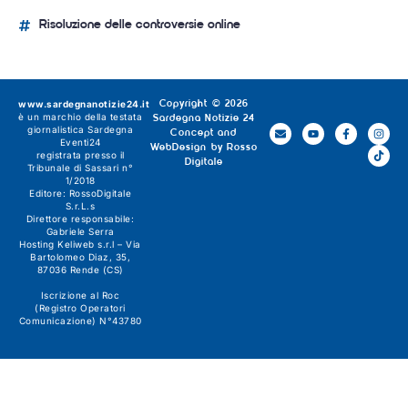
Risoluzione delle controversie online
www.sardegnanotizie24.it
Copyright © 2026
è un marchio della testata
Sardegna Notizie 24
giornalistica
Sardegna
Concept and
Eventi24
WebDesign by
Rosso
registrata presso il
Digitale
Tribunale di Sassari n°
1/2018
Editore:
RossoDigitale
S.r.L.s
Direttore responsabile:
Gabriele Serra
Hosting Keliweb s.r.l – Via
Bartolomeo Diaz, 35,
87036 Rende (CS)
Iscrizione al Roc
(Registro Operatori
Comunicazione) N°43780