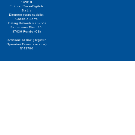
1/2018
Editore:
RossoDigitale
S.r.L.s
Direttore responsabile:
Gabriele Serra
Hosting Keliweb s.r.l – Via
Bartolomeo Diaz, 35,
87036 Rende (CS)
Iscrizione al Roc (Registro
Operatori Comunicazione)
N°43780