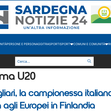
NITÀ
PERSONE E PERSONAGGI
TRASPORTI
SPORT
COMUNI E COMUNITÀ
R
Lima U20
liari, la campionessa italia
 agli Europei in Finlandia