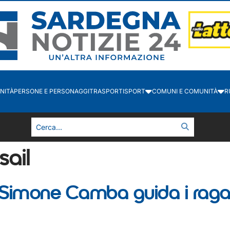
NITÀ
PERSONE E PERSONAGGI
TRASPORTI
SPORT
COMUNI E COMUNITÀ
R
sail
a: Simone Camba guida i raga