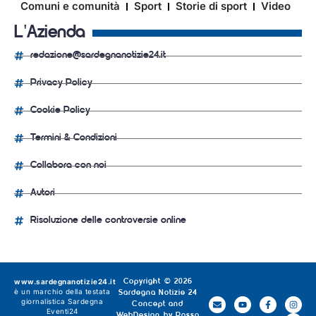
Comuni e comunità
Sport
Storie di sport
Video
L'Azienda
redazione@sardegnanotizie24.it
Privacy Policy
Cookie Policy
Termini & Condizioni
Collabora con noi
Autori
Risoluzione delle controversie online
www.sardegnanotizie24.it
Copyright © 2026
è un marchio della testata
Sardegna Notizie 24
giornalistica
Sardegna
Concept and
Eventi24
WebDesign by
Rosso