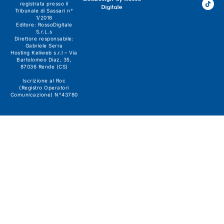
registrata presso il
Digitale
Tribunale di Sassari n°
1/2018
Editore:
RossoDigitale
S.r.L.s
Direttore responsabile:
Gabriele Serra
Hosting Keliweb s.r.l – Via
Bartolomeo Diaz, 35,
87036 Rende (CS)
Iscrizione al Roc
(Registro Operatori
Comunicazione) N°43780