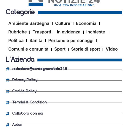
Categorie
Ambiente Sardegna
Culture
Economia
Rubriche
Trasporti
In evidenza
Inchieste
Politica
Sanità
Persone e personaggi
Comuni e comunità
Sport
Storie di sport
Video
L'Azienda
redazione@sardegnanotizie24.it
Privacy Policy
Cookie Policy
Termini & Condizioni
Collabora con noi
Autori