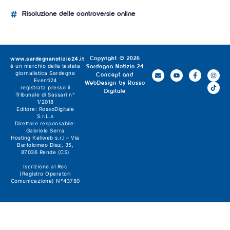
Risoluzione delle controversie online
www.sardegnanotizie24.it
Copyright © 2026
è un marchio della testata
Sardegna Notizie 24
giornalistica
Sardegna
Concept and
Eventi24
WebDesign by
Rosso
registrata presso il
Digitale
Tribunale di Sassari n°
1/2018
Editore:
RossoDigitale
S.r.L.s
Direttore responsabile:
Gabriele Serra
Hosting Keliweb s.r.l – Via
Bartolomeo Diaz, 35,
87036 Rende (CS)
Iscrizione al Roc
(Registro Operatori
Comunicazione) N°43780