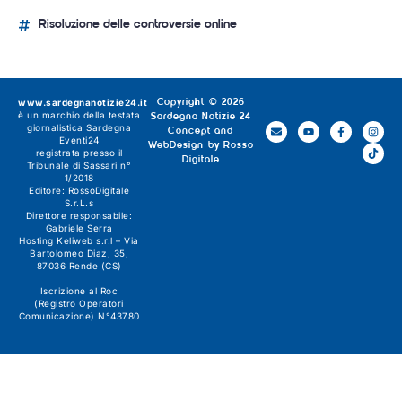
Risoluzione delle controversie online
www.sardegnanotizie24.it
Copyright © 2026
è un marchio della testata
Sardegna Notizie 24
giornalistica
Sardegna
Concept and
Eventi24
WebDesign by
Rosso
registrata presso il
Digitale
Tribunale di Sassari n°
1/2018
Editore:
RossoDigitale
S.r.L.s
Direttore responsabile:
Gabriele Serra
Hosting Keliweb s.r.l – Via
Bartolomeo Diaz, 35,
87036 Rende (CS)
Iscrizione al Roc
(Registro Operatori
Comunicazione) N°43780