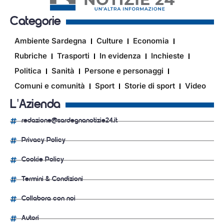
Categorie
Ambiente Sardegna
Culture
Economia
Rubriche
Trasporti
In evidenza
Inchieste
Politica
Sanità
Persone e personaggi
Comuni e comunità
Sport
Storie di sport
Video
L'Azienda
redazione@sardegnanotizie24.it
Privacy Policy
Cookie Policy
Termini & Condizioni
Collabora con noi
Autori