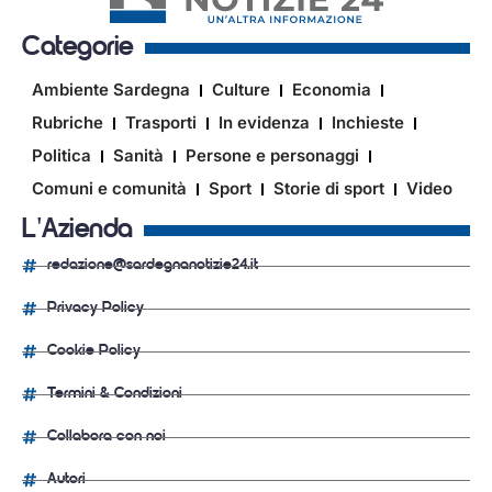
Categorie
Ambiente Sardegna
Culture
Economia
Rubriche
Trasporti
In evidenza
Inchieste
Politica
Sanità
Persone e personaggi
Comuni e comunità
Sport
Storie di sport
Video
L'Azienda
redazione@sardegnanotizie24.it
Privacy Policy
Cookie Policy
Termini & Condizioni
Collabora con noi
Autori