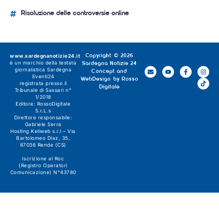
Risoluzione delle controversie online
www.sardegnanotizie24.it
Copyright © 2026
è un marchio della testata
Sardegna Notizie 24
giornalistica
Sardegna
Concept and
Eventi24
WebDesign by
Rosso
registrata presso il
Digitale
Tribunale di Sassari n°
1/2018
Editore:
RossoDigitale
S.r.L.s
Direttore responsabile:
Gabriele Serra
Hosting Keliweb s.r.l – Via
Bartolomeo Diaz, 35,
87036 Rende (CS)
Iscrizione al Roc
(Registro Operatori
Comunicazione) N°43780