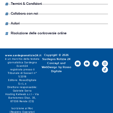
Termini & Condizioni
Collabora con noi
Autori
Risoluzione delle controversie online
www.sardegnanotizie24.it
Copyright © 2026
è un marchio della testata
Sardegna Notizie 24
giornalistica
Sardegna
Concept and
Eventi24
WebDesign by
Rosso
registrata presso il
Digitale
Tribunale di Sassari n°
1/2018
Editore:
RossoDigitale
S.r.L.s
Direttore responsabile:
Gabriele Serra
Hosting Keliweb s.r.l – Via
Bartolomeo Diaz, 35,
87036 Rende (CS)
Iscrizione al Roc
(Registro Operatori