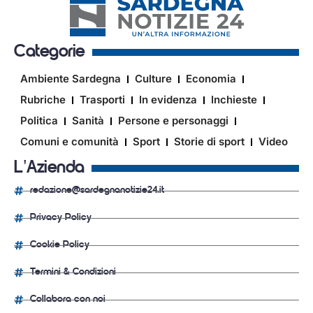
Categorie
Ambiente Sardegna
Culture
Economia
Rubriche
Trasporti
In evidenza
Inchieste
Politica
Sanità
Persone e personaggi
Comuni e comunità
Sport
Storie di sport
Video
L'Azienda
redazione@sardegnanotizie24.it
Privacy Policy
Cookie Policy
Termini & Condizioni
Collabora con noi