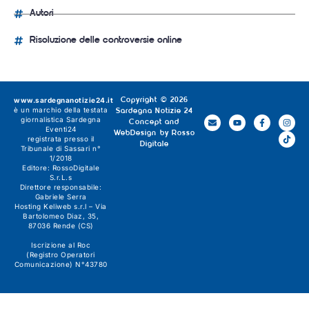
Autori
Risoluzione delle controversie online
www.sardegnanotizie24.it
Copyright © 2026
è un marchio della testata
Sardegna Notizie 24
giornalistica
Sardegna
Concept and
Eventi24
WebDesign by
Rosso
registrata presso il
Digitale
Tribunale di Sassari n°
1/2018
Editore:
RossoDigitale
S.r.L.s
Direttore responsabile:
Gabriele Serra
Hosting Keliweb s.r.l – Via
Bartolomeo Diaz, 35,
87036 Rende (CS)
Iscrizione al Roc
(Registro Operatori
Comunicazione) N°43780