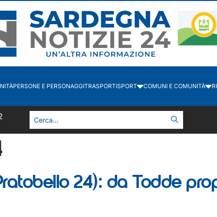
NITÀ
PERSONE E PERSONAGGI
TRASPORTI
SPORT
COMUNI E COMUNITÀ
R
2
4
(Pratobello 24): da Todde p