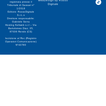
WebDesign by
Rosso
registrata presso il
Digitale
Tribunale di Sassari n°
1/2018
Editore:
RossoDigitale
S.r.L.s
Direttore responsabile:
Gabriele Serra
Hosting Keliweb s.r.l – Via
Bartolomeo Diaz, 35,
87036 Rende (CS)
Iscrizione al Roc (Registro
Operatori Comunicazione)
N°43780