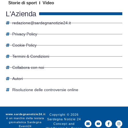
Storie di sport
Video
L'Azienda
redazione@sardegnanotizie24.it
Privacy Policy
Cookie Policy
Termini & Condizioni
Collabora con noi
Autori
Risoluzione delle controversie online
www.sardegnanotizie24.it
Copyright © 2026
è un marchio della testata
Sardegna Notizie 24
giornalistica
Sardegna
Concept and
Eventi24