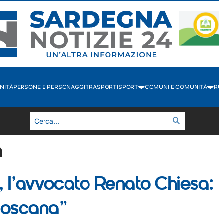
NITÀ
PERSONE E PERSONAGGI
TRASPORTI
SPORT
COMUNI E COMUNITÀ
R
3
a
, l’avvocato Renato Chiesa
toscana”