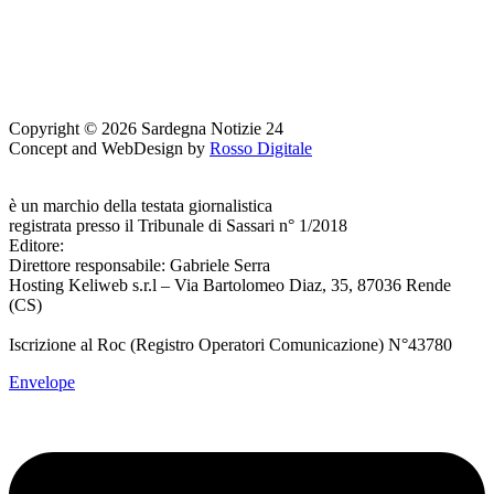
Copyright © 2026 Sardegna Notizie 24
Concept and WebDesign by
Rosso Digitale
www.sardegnanotizie24.it
è un marchio della testata giornalistica
Sardegna Eventi24
registrata presso il Tribunale di Sassari n° 1/2018
Editore:
RossoDigitale S.r.L.s
Direttore responsabile: Gabriele Serra
Hosting Keliweb s.r.l – Via Bartolomeo Diaz, 35, 87036 Rende
(CS)
Iscrizione al Roc (Registro Operatori Comunicazione) N°43780
Envelope