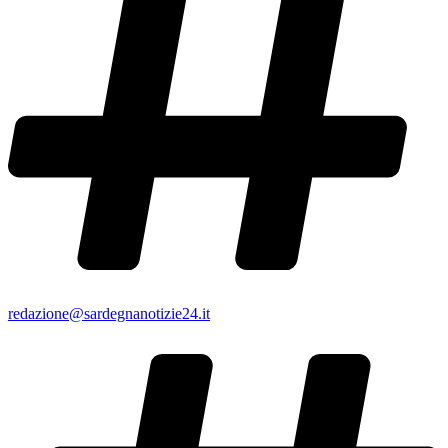
redazione@sardegnanotizie24.it