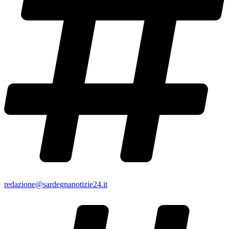
redazione@sardegnanotizie24.it