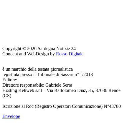
Copyright © 2026 Sardegna Notizie 24
Concept and WebDesign by
Rosso Digitale
www.sardegnanotizie24.it
è un marchio della testata giornalistica
Sardegna Eventi24
registrata presso il Tribunale di Sassari n° 1/2018
Editore:
RossoDigitale S.r.L.s
Direttore responsabile: Gabriele Serra
Hosting Keliweb s.r.l – Via Bartolomeo Diaz, 35, 87036 Rende
(CS)
Iscrizione al Roc (Registro Operatori Comunicazione) N°43780
Envelope