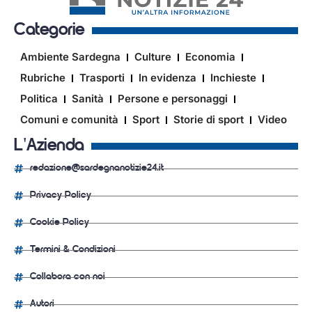
Categorie
Ambiente Sardegna
Culture
Economia
Rubriche
Trasporti
In evidenza
Inchieste
Politica
Sanità
Persone e personaggi
Comuni e comunità
Sport
Storie di sport
Video
L'Azienda
redazione@sardegnanotizie24.it
Privacy Policy
Cookie Policy
Termini & Condizioni
Collabora con noi
Autori