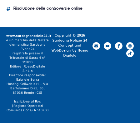
Risoluzione delle controversie online
www.sardegnanotizie24.it
Copyright © 2026
è un marchio della testata
Sardegna Notizie 24
giornalistica
Sardegna
Concept and
Eventi24
WebDesign by
Rosso
registrata presso il
Digitale
Tribunale di Sassari n°
1/2018
Editore:
RossoDigitale
S.r.L.s
Direttore responsabile:
Gabriele Serra
Hosting Keliweb s.r.l – Via
Bartolomeo Diaz, 35,
87036 Rende (CS)
Iscrizione al Roc
(Registro Operatori
Comunicazione) N°43780