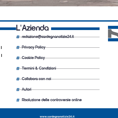
L'Azienda
redazione@sardegnanotizie24.it
Privacy Policy
Cookie Policy
Termini & Condizioni
Collabora con noi
Autori
Risoluzione delle controversie online
www.sardegnanotizie24.it