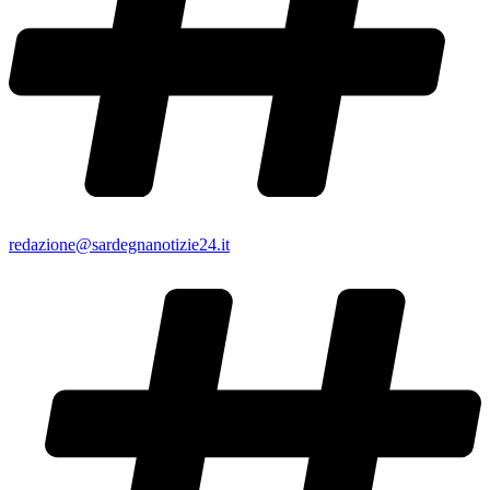
redazione@sardegnanotizie24.it